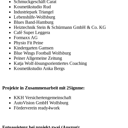
Schmuckgeschäft Carat
Kosmetikstudio Rud
Industriepark Triangel
Lebenshilfe-Wolfsburg
Blues Band-Hamburg
Heiztechnik Stein & Schürmann GmbH & Co. KG
Café Super Leggera
Formaxx AG
Physio Fit Peine
Kindergarten Gamsen
Blue Wings Football Wolfsburg
Peiner Allgemeine Zeitung
Katja Wolf-lösungsorientiertes Coaching
Kosmetikstudio Anka Bergs
Projekte in Zusammenarbeit mit 2Signme:
KKH Versichertengemeinschaft
AutoVision GmbH Wolfsburg
Förderverein ready4work
Fotoassistenz bei projekt-zwei (Auszug):